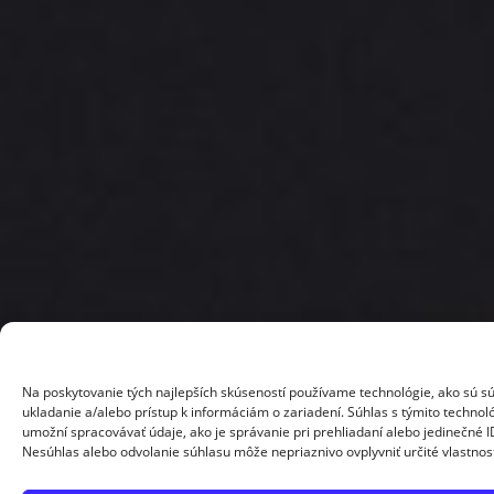
Na poskytovanie tých najlepších skúseností používame technológie, ako sú s
ukladanie a/alebo prístup k informáciám o zariadení. Súhlas s týmito techno
umožní spracovávať údaje, ako je správanie pri prehliadaní alebo jedinečné ID
Nesúhlas alebo odvolanie súhlasu môže nepriaznivo ovplyvniť určité vlastnost